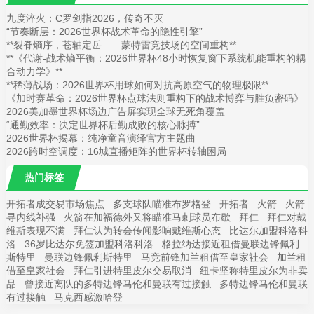
九度淬火：C罗剑指2026，传奇不灭
“节奏断层：2026世界杯战术革命的隐性引擎”
**裂脊熵序，苍轴定岳——蒙特雷竞技场的空间重构**
**《代谢-战术熵平衡：2026世界杯48小时恢复窗下系统机能重构的耦
合动力学》**
**稀薄战场：2026世界杯用球如何对抗高原空气的物理极限**
《加时赛革命：2026世界杯点球法则重构下的战术博弈与胜负密码》
2026美加墨世界杯场边广告屏实现全球无死角覆盖
“通勤效率：决定世界杯后勤成败的核心脉搏”
2026世界杯揭幕：纯净童音演绎官方主题曲
2026跨时空调度：16城直播矩阵的世界杯转轴困局
热门标签
开拓者成交易市场焦点
多支球队瞄准布罗格登
开拓者
火箭
火箭
寻内线补强
火箭在加福德外又将瞄准马刺球员布歇
拜仁
拜仁对戴
维斯表现不满
拜仁认为转会传闻影响戴维斯心态
比达尔加盟科洛科
洛
36岁比达尔免签加盟科洛科洛
格拉纳达接近租借曼联边锋佩利
斯特里
曼联边锋佩利斯特里
马竞前锋加兰租借至皇家社会
加兰租
借至皇家社会
拜仁引进特里皮尔交易取消
纽卡坚称特里皮尔为非卖
品
曾接近离队的多特边锋马伦和曼联有过接触
多特边锋马伦和曼联
有过接触
马克西感激哈登