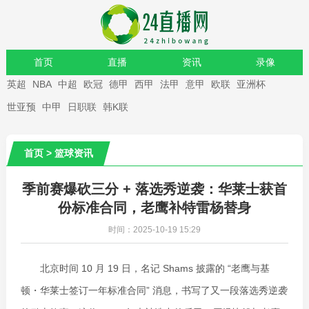
首页
直播
资讯
录像
英超
NBA
中超
欧冠
德甲
西甲
法甲
意甲
欧联
亚洲杯
重要赛事
世亚预
中甲
日职联
韩K联
首页
>
篮球资讯
季前赛爆砍三分 + 落选秀逆袭：华莱士获首
份标准合同，老鹰补特雷杨替身
时间：2025-10-19 15:29
北京时间 10 月 19 日，名记 Shams 披露的 “老鹰与基
顿・华莱士签订一年标准合同” 消息，书写了又一段落选秀逆袭