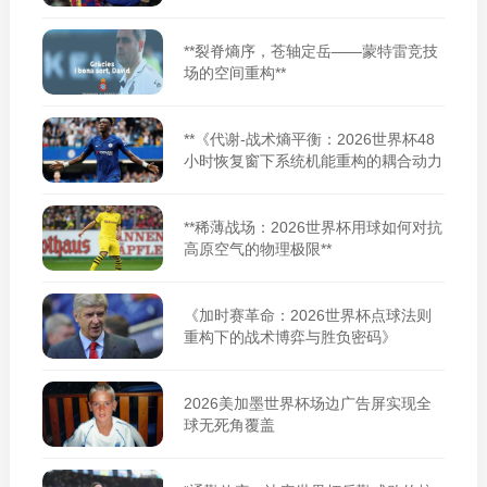
**裂脊熵序，苍轴定岳——蒙特雷竞技
场的空间重构**
**《代谢-战术熵平衡：2026世界杯48
小时恢复窗下系统机能重构的耦合动力
学》**
**稀薄战场：2026世界杯用球如何对抗
高原空气的物理极限**
《加时赛革命：2026世界杯点球法则
重构下的战术博弈与胜负密码》
2026美加墨世界杯场边广告屏实现全
球无死角覆盖