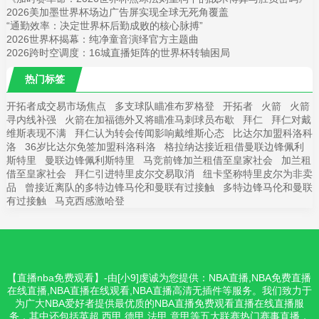
2026美加墨世界杯场边广告屏实现全球无死角覆盖
“通勤效率：决定世界杯后勤成败的核心脉搏”
2026世界杯揭幕：纯净童音演绎官方主题曲
2026跨时空调度：16城直播矩阵的世界杯转轴困局
热门标签
开拓者成交易市场焦点
多支球队瞄准布罗格登
开拓者
火箭
火箭
寻内线补强
火箭在加福德外又将瞄准马刺球员布歇
拜仁
拜仁对戴
维斯表现不满
拜仁认为转会传闻影响戴维斯心态
比达尔加盟科洛科
洛
36岁比达尔免签加盟科洛科洛
格拉纳达接近租借曼联边锋佩利
斯特里
曼联边锋佩利斯特里
马竞前锋加兰租借至皇家社会
加兰租
借至皇家社会
拜仁引进特里皮尔交易取消
纽卡坚称特里皮尔为非卖
品
曾接近离队的多特边锋马伦和曼联有过接触
多特边锋马伦和曼联
有过接触
马克西感激哈登
【直播nba免费观看】-由[小9]虔诚为您提供：NBA直播,NBA免费直播
在线直播,NBA直播在线观看,NBA直播高清无插件等服务。我们致力于
为广大NBA爱好者提供最优质的NBA直播免费观看直播在线直播服
务，其中还包括英超,西甲,德甲,法甲,意甲等五大联赛热门赛事直播，