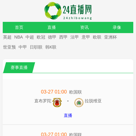
首页
直播
资讯
录像
英超
NBA
中超
欧冠
德甲
西甲
法甲
意甲
欧联
亚洲杯
重要赛事
世亚预
中甲
日职联
韩K联
赛事直播
03-27 01:00
欧国联
-
直布罗陀
拉脱维亚
直播
03-27 01:00
欧国联