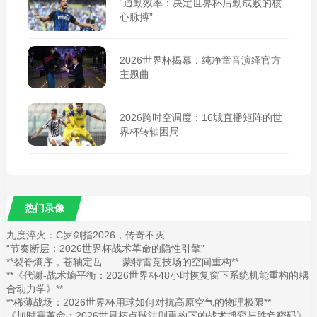
“通勤效率：决定世界杯后勤成败的核
心脉搏”
2026世界杯揭幕：纯净童音演绎官方
主题曲
2026跨时空调度：16城直播矩阵的世
界杯转轴困局
热门录像
九度淬火：C罗剑指2026，传奇不灭
“节奏断层：2026世界杯战术革命的隐性引擎”
**裂脊熵序，苍轴定岳——蒙特雷竞技场的空间重构**
**《代谢-战术熵平衡：2026世界杯48小时恢复窗下系统机能重构的耦
合动力学》**
**稀薄战场：2026世界杯用球如何对抗高原空气的物理极限**
《加时赛革命：2026世界杯点球法则重构下的战术博弈与胜负密码》