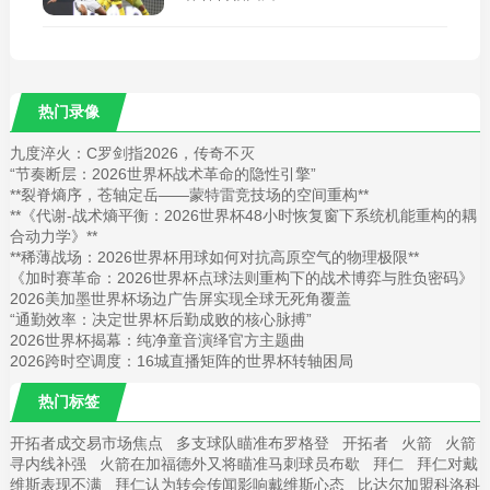
热门录像
九度淬火：C罗剑指2026，传奇不灭
“节奏断层：2026世界杯战术革命的隐性引擎”
**裂脊熵序，苍轴定岳——蒙特雷竞技场的空间重构**
**《代谢-战术熵平衡：2026世界杯48小时恢复窗下系统机能重构的耦
合动力学》**
**稀薄战场：2026世界杯用球如何对抗高原空气的物理极限**
《加时赛革命：2026世界杯点球法则重构下的战术博弈与胜负密码》
2026美加墨世界杯场边广告屏实现全球无死角覆盖
“通勤效率：决定世界杯后勤成败的核心脉搏”
2026世界杯揭幕：纯净童音演绎官方主题曲
2026跨时空调度：16城直播矩阵的世界杯转轴困局
热门标签
开拓者成交易市场焦点
多支球队瞄准布罗格登
开拓者
火箭
火箭
寻内线补强
火箭在加福德外又将瞄准马刺球员布歇
拜仁
拜仁对戴
维斯表现不满
拜仁认为转会传闻影响戴维斯心态
比达尔加盟科洛科