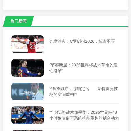
热门新闻
九度淬火：C罗剑指2026，传奇不灭
“节奏断层：2026世界杯战术革命的隐
性引擎”
**裂脊熵序，苍轴定岳——蒙特雷竞技
场的空间重构**
**《代谢-战术熵平衡：2026世界杯48
小时恢复窗下系统机能重构的耦合动力
学》**