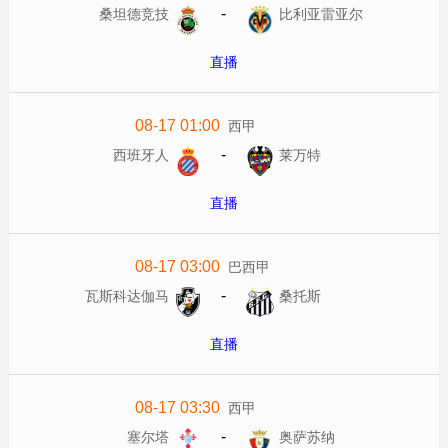
-
桑坦德竞技
比利亚雷亚尔
直播
08-17 01:00
西甲
-
西班牙人
莱万特
直播
08-17 03:00
巴西甲
-
瓦斯科达伽马
桑托斯
直播
08-17 03:30
西甲
-
塞尔塔
奥萨苏纳