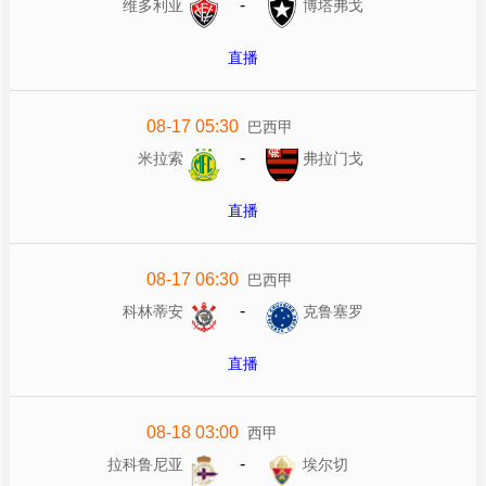
-
维多利亚
博塔弗戈
直播
08-17 05:30
巴西甲
-
米拉索
弗拉门戈
直播
08-17 06:30
巴西甲
-
科林蒂安
克鲁塞罗
直播
08-18 03:00
西甲
-
拉科鲁尼亚
埃尔切