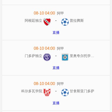
08-10 04:00
阿甲
-
阿根廷独立
普拉腾斯
直播
08-10 04:00
阿甲
-
门多萨独立
里奥夸尔托学生队
直播
08-10 04:00
阿甲
-
科尔多瓦学院
甘拿斯亚门多萨
直播