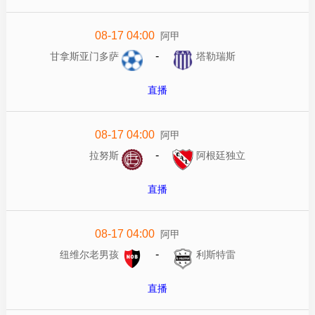
08-17 04:00
阿甲
-
甘拿斯亚门多萨
塔勒瑞斯
直播
08-17 04:00
阿甲
-
拉努斯
阿根廷独立
直播
08-17 04:00
阿甲
-
纽维尔老男孩
利斯特雷
直播