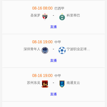
08-16 08:00
巴西甲
-
圣保罗
科里蒂巴
直播
08-16 19:00
中甲
-
深圳青年人
宁波职业足球俱乐部
直播
08-16 19:00
中甲
-
苏州东吴
南通支云
直播