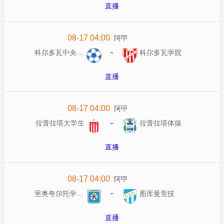
直播
08-17 04:00
阿甲
-
科尔多瓦中央SDE
科尔多瓦学院
直播
08-17 04:00
阿甲
-
拉普拉塔大学生
拉普拉塔体操
直播
08-17 04:00
阿甲
-
里奥夸尔托学生队
图库曼竞技
直播