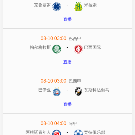
-
克鲁塞罗
米拉索
直播
08-10 03:00
巴西甲
-
帕尔梅拉斯
巴西国际
直播
08-10 03:00
巴西甲
-
巴伊亚
瓦斯科达伽马
直播
08-10 04:00
阿甲
-
阿根廷青年人
竞技俱乐部