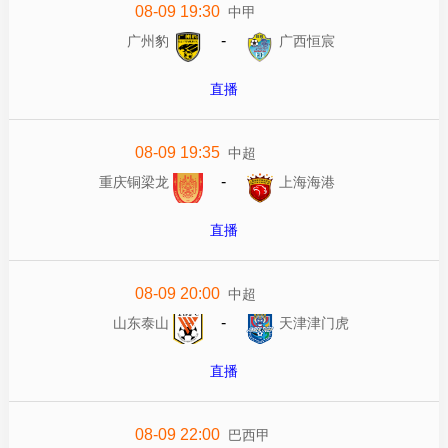
08-09 19:30
中甲
-
广州豹
广西恒宸
直播
08-09 19:35
中超
-
重庆铜梁龙
上海海港
直播
08-09 20:00
中超
-
山东泰山
天津津门虎
直播
08-09 22:00
巴西甲