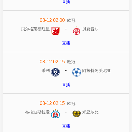
直播
08-12 02:00
欧冠
-
贝尔格莱德红星
贝夏普尔
直播
08-12 02:15
欧冠
-
采列
阿拉特阿美尼亚
直播
08-12 02:15
欧冠
-
布拉迪斯拉发
米亚尔比
直播