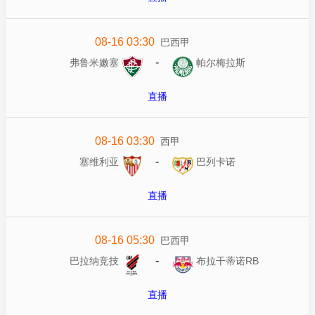
08-16 03:30
巴西甲
-
弗鲁米嫩塞
帕尔梅拉斯
直播
08-16 03:30
西甲
-
塞维利亚
巴列卡诺
直播
08-16 05:30
巴西甲
-
巴拉纳竞技
布拉干蒂诺RB
直播