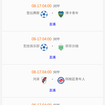
08-17 04:00
阿甲
-
普拉腾斯
博卡青年
直播
08-17 04:00
阿甲
-
竞技俱乐部
班菲尔德
直播
08-17 04:00
阿甲
-
河床
阿根廷青年人
直播