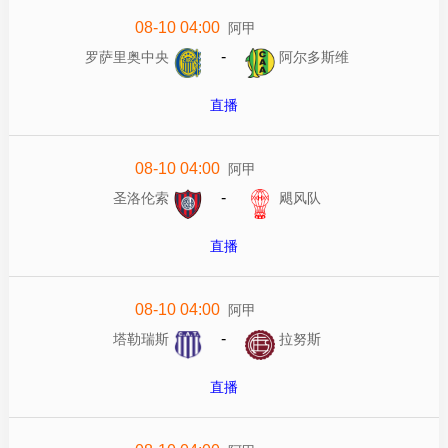
08-10 04:00
阿甲
-
罗萨里奥中央
阿尔多斯维
直播
08-10 04:00
阿甲
-
圣洛伦索
飓风队
直播
08-10 04:00
阿甲
-
塔勒瑞斯
拉努斯
直播