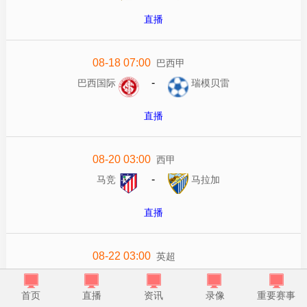
直播
08-18 07:00
巴西甲
-
巴西国际
瑞模贝雷
直播
08-20 03:00
西甲
-
马竞
马拉加
直播
08-22 03:00
英超
-
阿森纳
考文垂
首页
直播
资讯
录像
重要赛事