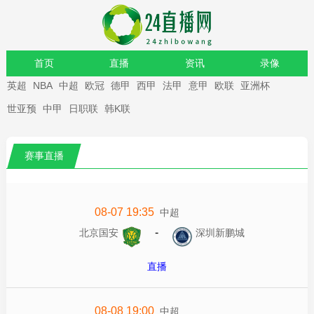
首页
直播
资讯
录像
英超
NBA
中超
欧冠
德甲
西甲
法甲
意甲
欧联
亚洲杯
重要赛事
世亚预
中甲
日职联
韩K联
赛事直播
08-07 19:35
中超
-
北京国安
深圳新鹏城
直播
08-08 19:00
中超