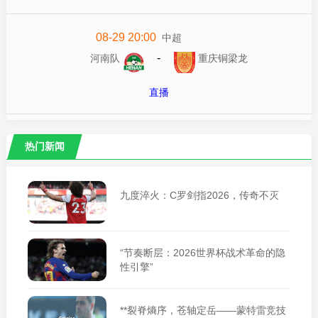
08-29 20:00
中超
-
河南队
重庆铜梁龙
直播
热门新闻
九度淬火：C罗剑指2026，传奇不灭
“节奏断层：2026世界杯战术革命的隐
性引擎”
**裂脊熵序，苍轴定岳——蒙特雷竞技