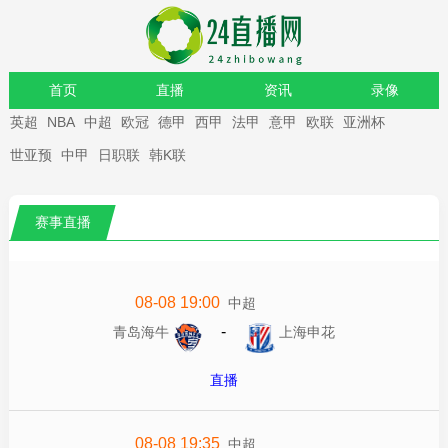
首页
直播
资讯
录像
英超
NBA
中超
欧冠
德甲
西甲
法甲
意甲
欧联
亚洲杯
重要赛事
世亚预
中甲
日职联
韩K联
赛事直播
08-08 19:00
中超
-
青岛海牛
上海申花
直播
08-08 19:35
中超