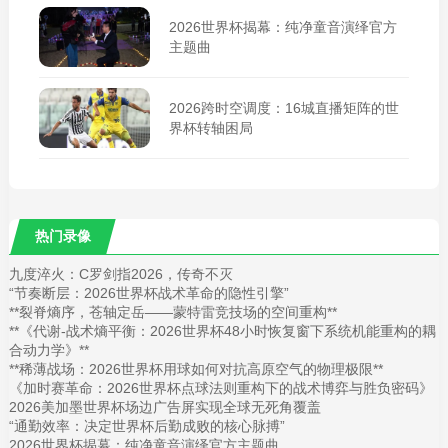
2026世界杯揭幕：纯净童音演绎官方
主题曲
2026跨时空调度：16城直播矩阵的世
界杯转轴困局
热门录像
九度淬火：C罗剑指2026，传奇不灭
“节奏断层：2026世界杯战术革命的隐性引擎”
**裂脊熵序，苍轴定岳——蒙特雷竞技场的空间重构**
**《代谢-战术熵平衡：2026世界杯48小时恢复窗下系统机能重构的耦
合动力学》**
**稀薄战场：2026世界杯用球如何对抗高原空气的物理极限**
《加时赛革命：2026世界杯点球法则重构下的战术博弈与胜负密码》
2026美加墨世界杯场边广告屏实现全球无死角覆盖
“通勤效率：决定世界杯后勤成败的核心脉搏”
2026世界杯揭幕：纯净童音演绎官方主题曲