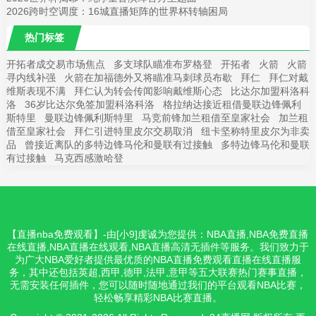
2026跨时空调度：16城直播矩阵的世界杯转轴困局
热门标签
开拓者成交易市场焦点
多支球队瞄准布罗格登
开拓者
火箭
火箭
寻内线补强
火箭在加福德外又将瞄准马刺球员布歇
拜仁
拜仁对戴
维斯表现不满
拜仁认为转会传闻影响戴维斯心态
比达尔加盟科洛科
洛
36岁比达尔免签加盟科洛科洛
格拉纳达接近租借曼联边锋佩利
斯特里
曼联边锋佩利斯特里
马竞前锋加兰租借至皇家社会
加兰租
借至皇家社会
拜仁引进特里皮尔交易取消
纽卡坚称特里皮尔为非卖
品
曾接近离队的多特边锋马伦和曼联有过接触
多特边锋马伦和曼联
有过接触
马克西感激哈登
【直播nba免费观看】-由[小9]虔诚为您提供：NBA直播,NBA免费直播
在线直播,NBA直播在线观看,NBA直播高清无插件等服务。我们致力于
为广大NBA爱好者提供最优质的NBA直播免费观看直播在线直播服
务，其中还包括英超,西甲,德甲,法甲,意甲等五大联赛热门赛事直播，
无需安装任何插件，您可以随时随地通过我们的平台观看NBA比赛，
轻松畅享精彩NBA比赛直播。