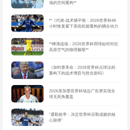
场的空间重构**
**《代谢-战术熵平衡：2026世界杯48
小时恢复窗下系统机能重构的耦合动力
学》**
**稀薄战场：2026世界杯用球如何对抗
高原空气的物理极限**
《加时赛革命：2026世界杯点球法则
重构下的战术博弈与胜负密码》
2026美加墨世界杯场边广告屏实现全
球无死角覆盖
“通勤效率：决定世界杯后勤成败的核
心脉搏”