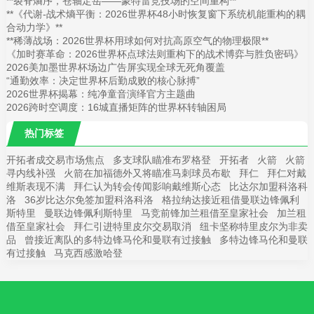
**裂脊熵序，苍轴定岳——蒙特雷竞技场的空间重构**
**《代谢-战术熵平衡：2026世界杯48小时恢复窗下系统机能重构的耦
合动力学》**
**稀薄战场：2026世界杯用球如何对抗高原空气的物理极限**
《加时赛革命：2026世界杯点球法则重构下的战术博弈与胜负密码》
2026美加墨世界杯场边广告屏实现全球无死角覆盖
“通勤效率：决定世界杯后勤成败的核心脉搏”
2026世界杯揭幕：纯净童音演绎官方主题曲
2026跨时空调度：16城直播矩阵的世界杯转轴困局
热门标签
开拓者成交易市场焦点
多支球队瞄准布罗格登
开拓者
火箭
火箭
寻内线补强
火箭在加福德外又将瞄准马刺球员布歇
拜仁
拜仁对戴
维斯表现不满
拜仁认为转会传闻影响戴维斯心态
比达尔加盟科洛科
洛
36岁比达尔免签加盟科洛科洛
格拉纳达接近租借曼联边锋佩利
斯特里
曼联边锋佩利斯特里
马竞前锋加兰租借至皇家社会
加兰租
借至皇家社会
拜仁引进特里皮尔交易取消
纽卡坚称特里皮尔为非卖
品
曾接近离队的多特边锋马伦和曼联有过接触
多特边锋马伦和曼联
有过接触
马克西感激哈登