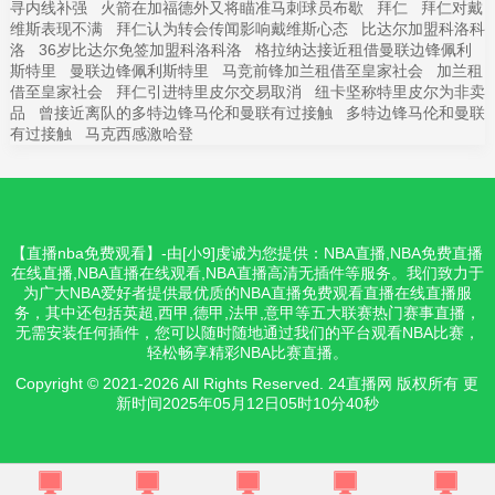
寻内线补强
火箭在加福德外又将瞄准马刺球员布歇
拜仁
拜仁对戴
维斯表现不满
拜仁认为转会传闻影响戴维斯心态
比达尔加盟科洛科
洛
36岁比达尔免签加盟科洛科洛
格拉纳达接近租借曼联边锋佩利
斯特里
曼联边锋佩利斯特里
马竞前锋加兰租借至皇家社会
加兰租
借至皇家社会
拜仁引进特里皮尔交易取消
纽卡坚称特里皮尔为非卖
品
曾接近离队的多特边锋马伦和曼联有过接触
多特边锋马伦和曼联
有过接触
马克西感激哈登
【直播nba免费观看】-由[小9]虔诚为您提供：NBA直播,NBA免费直播
在线直播,NBA直播在线观看,NBA直播高清无插件等服务。我们致力于
为广大NBA爱好者提供最优质的NBA直播免费观看直播在线直播服
务，其中还包括英超,西甲,德甲,法甲,意甲等五大联赛热门赛事直播，
无需安装任何插件，您可以随时随地通过我们的平台观看NBA比赛，
轻松畅享精彩NBA比赛直播。
Copyright © 2021-2026 All Rights Reserved. 24直播网 版权所有 更
新时间2025年05月12日05时10分40秒