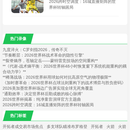
2026跨时空调度：16城直播矩阵的世
界杯转轴困局
热门录像
九度淬火：C罗剑指2026，传奇不灭
“节奏断层：2026世界杯战术革命的隐性引擎”
**裂脊熵序，苍轴定岳——蒙特雷竞技场的空间重构**
**《代谢-战术熵平衡：2026世界杯48小时恢复窗下系统机能重构的耦
合动力学》**
**稀薄战场：2026世界杯用球如何对抗高原空气的物理极限**
《加时赛革命：2026世界杯点球法则重构下的战术博弈与胜负密码》
2026美加墨世界杯场边广告屏实现全球无死角覆盖
“通勤效率：决定世界杯后勤成败的核心脉搏”
2026世界杯揭幕：纯净童音演绎官方主题曲
2026跨时空调度：16城直播矩阵的世界杯转轴困局
热门标签
开拓者成交易市场焦点
多支球队瞄准布罗格登
开拓者
火箭
火箭