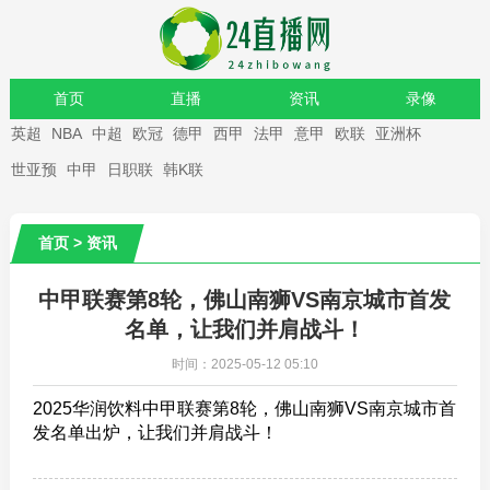
首页
直播
资讯
录像
英超
NBA
中超
欧冠
德甲
西甲
法甲
意甲
欧联
亚洲杯
重要赛事
世亚预
中甲
日职联
韩K联
首页
>
资讯
中甲联赛第8轮，佛山南狮VS南京城市首发
名单，让我们并肩战斗！
时间：2025-05-12 05:10
2025华润饮料中甲联赛第8轮，佛山南狮VS南京城市首
发名单出炉，让我们并肩战斗！