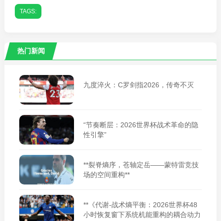
TAGS:
热门新闻
九度淬火：C罗剑指2026，传奇不灭
“节奏断层：2026世界杯战术革命的隐
性引擎”
**裂脊熵序，苍轴定岳——蒙特雷竞技
场的空间重构**
**《代谢-战术熵平衡：2026世界杯48
小时恢复窗下系统机能重构的耦合动力